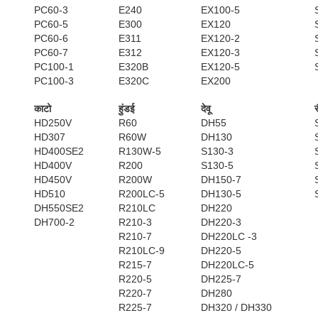
PC60-3
E240
EX100-5
PC60-5
E300
EX120
PC60-6
E311
EX120-2
PC60-7
E312
EX120-3
PC100-1
E320B
EX120-5
PC100-3
E320C
EX200
काटो
हुंडई
देवू
HD250V
R60
DH55
HD307
R60W
DH130
HD400SE2
R130W-5
S130-3
HD400V
R200
S130-5
HD450V
R200W
DH150-7
HD510
R200LC-5
DH130-5
DH550SE2
R210LC
DH220
DH700-2
R210-3
DH220-3
R210-7
DH220LC -3
R210LC-9
DH220-5
R215-7
DH220LC-5
R220-5
DH225-7
R220-7
DH280
R225-7
DH320 / DH330