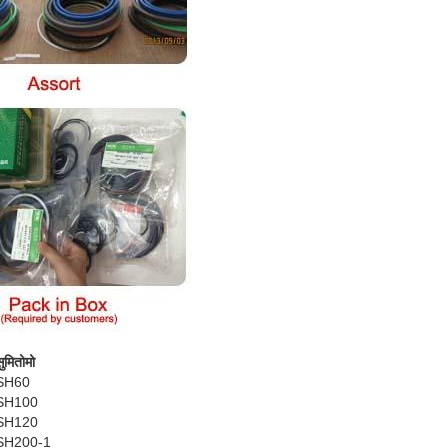
ुमितोमो
SH60
SH100
SH120
SH200-1