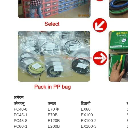
आवेदन
कोमात्सु
कमला
हिताची
स
PC40-8
E70 के
EX60
PC45-1
E70B
EX100
PC45-8
E120B
EX100-2
PC60-1
E200B
EX100-3