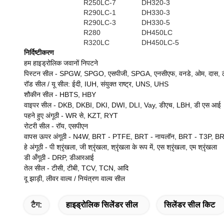
R250LC-7
DH320-3
R290LC-1
DH330-3
R290LC-3
DH330-5
R280
DH450LC
R320LC
DH450LC-5
निर्दिष्टीकरण
हम हाइड्रोलिक जवानों निपटने
पिस्टन सील - SPGW, SPGO, एसपीजी, SPGA, एनसीएफ, वनडे, ओम, दास, ठीक
रॉड सील / यू सील: ईदी, IUH, संयुक्त राष्ट्र, UNS, UHS
शौकीन सील - HBTS, HBY
वाइपर सील - DKB, DKBI, DKI, DWI, DLI, Vay, डीएच, LBH, डी एस आई
पहने हुए अंगूठी
-
WR से, KZT, RYT
रोटरी सील
-
रॉय, एसपीएन
वापस ऊपर अंगूठी
-
N4W, BRT - PTFE, BRT - नायलॉन, BRT - T3P, B
हे अंगूठी
-
पी श्रृंखला, जी श्रृंखला, श्रृंखला के रूप में, एस श्रृंखला, एम श्रृंखला
डी अँगूठी
-
DRP, डीआरआई
तेल सील
-
टीसी, टीबी, TCV, TCN, आदि
दू झाड़ी, लीवर वाल्व / नियंत्रण वाल्व सील
टैग:
हाइड्रोलिक सिलेंडर सील
सिलेंडर सील किट