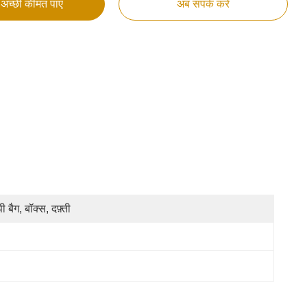
अच्छी कीमत पाएं
अब संपर्क करें
ी बैग, बॉक्स, दफ़्ती