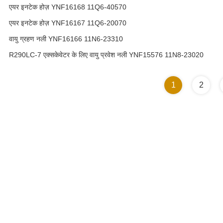
एयर इनटेक होज़ YNF16168 11Q6-40570
एयर इनटेक होज़ YNF16167 11Q6-20070
वायु ग्रहण नली YNF16166 11N6-23310
R290LC-7 एक्सकेवेटर के लिए वायु प्रवेश नली YNF15576 11N8-23020
1
2