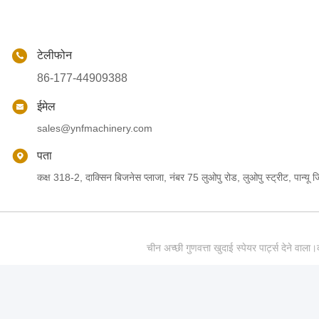
टेलीफोन
86-177-44909388
ईमेल
sales@ynfmachinery.com
पता
कक्ष 318-2, दाक्सिन बिजनेस प्लाजा, नंबर 75 लुओपु रोड, लुओपु स्ट्रीट, पान्यू जिल
चीन अच्छी गुणवत्ता खुदाई स्पेयर पार्ट्स