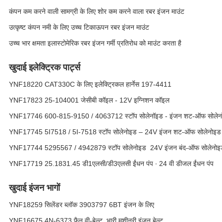
कंपन कम करने वाली सामग्री के लिए शोर कम करने वाला रबर इंजन माउंट
उत्कृष्ट कंपन नमी के लिए उच्च टिकाऊपन रबर इंजन माउंट
उच्च भार क्षमता इलास्टोमेरिक रबर इंजन गर्मी प्रतिरोध को माउंट करता है
खुदाई इलेक्ट्रिक पार्ट्स
YNF18220 CAT330C के लिए इलेक्ट्रिकल हार्नेस 197-4411
YNF17823 25-104001 जेसीबी कॉइल - 12V इग्निशन कॉइल
YNF17746 600-815-9150 / 4063712 स्टॉप सोलेनॉइड - इंजन शट-ऑफ सोलेन
YNF17745 5I7518 / 5I-7518 स्टॉप सोलेनोइड – 24V इंजन शट-ऑफ सोलेनोइड
YNF17744 5295567 / 4942879 स्टॉप सोलेनोइड ️ 24V इंजन बंद-ऑफ सोलेनोइ
YNF17719 25.1831.45 डी1एलसी/डी3एलसी ईंधन पंप ∙ 24 वी डीजल ईंधन पंप
खुदाई इंजन भागों
YNF18259 सिलेंडर ब्लॉक 3903797 6BT इंजन के लिए
YNF16675 4N-6373 फैन वी-बेल्ट ️ भारी मशीनरी इंजन बेल्ट