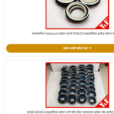
व्यावसायिक Hydraucli ब्रेकर पार्ट्स FINE20 हाइड्रोलिक हथौड़ा ब्रेकर
सबसे अच्छी कीमत पाएं
MSB MS550 हाइड्रोलिक ब्रेकर भागों सील किट डायाफ्राम ब्रेकर जैक हथौड़ा 