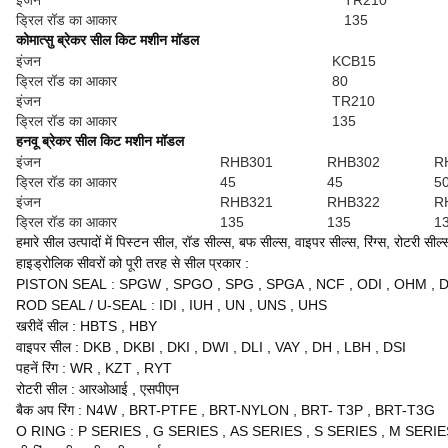
इंजन
TR210
ड्रिल रॉड का आकार
135
कोमात्सु ब्रेकर सील किट मशीन मॉडल
इंजन
KCB15
ड्रिल रॉड का आकार
80
इंजन
TR210
ड्रिल रॉड का आकार
135
हनवू ब्रेकर सील किट मशीन मॉडल
इंजन
RHB301
RHB302
R
ड्रिल रॉड का आकार
45
45
5
इंजन
RHB321
RHB322
R
ड्रिल रॉड का आकार
135
135
1
हमारे सील उत्पादों में पिस्टन सील, रॉड सील्स, बफ सील्स, वाइपर सील्स, रिंग्स, रोटरी सी
हाइड्रोलिक सीवरों को पूरी तरह से सील प्रकार
:
PISTON SEAL
:
SPGW
,
SPGO
,
SPG
,
SPGA
,
NCF
,
ODI
,
OHM
,
ROD SEAL / U-SEAL
:
IDI
,
IUH
,
UN
,
UNS
,
UHS
खरीदें
सील
:
HBTS
,
HBY
वाइपर सील
:
DKB
,
DKBI
,
DKI
,
DWI
,
DLI
,
VAY
,
DH
,
LBH
,
DSI
पहनें रिंग
:
WR
,
KZT
,
RYT
रोटरी सील
:
आरओआई
,
एसपीएन
बैक अप रिंग
:
N4W
,
BRT-PTFE
,
BRT-NYLON
,
BRT-
T3P
,
BRT-T3G
O RING
:
P SERIES
,
G SERIES
,
AS SERIES
,
S SERIES
,
M SERIE