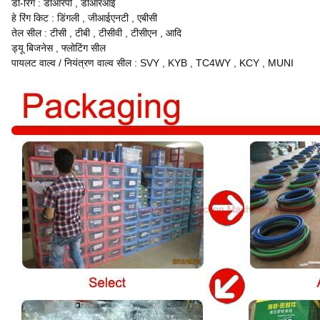
डी-रिंग
:
डीआरपी
,
डीआरआई
हे रिंग किट
:
डिंगली
,
जीआईएनटी
,
एबीसी
तेल सील
:
टीसी
,
टीबी
,
टीसीवी
,
टीसीएन
,
आदि
ड्यू बिजनेस
,
फ्लोटिंग सील
पायलट वाल्व / नियंत्रण वाल्व सील
:
SVY
,
KYB
,
TC4WY
,
KCY
,
MUNI