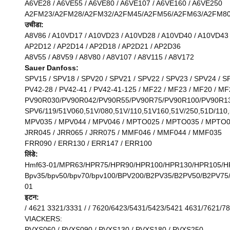
A6VE28 / A6VE55 / A6VE80 / A6VE107 / A6VE160 / A6VE250
A2FM23/A2FM28/A2FM32/A2FM45/A2FM56/A2FM63/A2FM80
उचीडा:
A8V86 / A10VD17 / A10VD23 / A10VD28 / A10VD40 / A10VD43
AP2D12 / AP2D14 / AP2D18 / AP2D21 / AP2D36
A8V55 / A8V59 / A8V80 / A8V107 / A8V115 / A8V172
Sauer Danfoss:
SPV15 / SPV18 / SPV20 / SPV21 / SPV22 / SPV23 / SPV24 / S
PV42-28 / PV42-41 / PV42-41-125 / MF22 / MF23 / MF20 / MF
PV90R030/PV90R042/PV90R55/PV90R75/PV90R100/PV90R1
SPV6/119/51V060,51V/080,51V/110,51V160,51V/250,51D/110,
MPV035 / MPV044 / MPV046 / MPTO025 / MPTO035 / MPTO
JRR045 / JRR065 / JRR075 / MMF046 / MMF044 / MMF035
FRR090 / ERR130 / ERR147 / ERR100
लिंडे:
Hmf63-01/MPR63/HPR75/HPR90/HPR100/HPR130/HPR105/H
Bpv35/bpv50/bpv70/bpv100/BPV200/B2PV35/B2PV50/B2P
01
इटन:
/ 4621 3321/3331 / / 7620/6423/5431/5423/5421 4631/7621/7
VIACKERS:
PVXS060 / PVXS090 / PVXS130 / PVXS180 / PVXS250