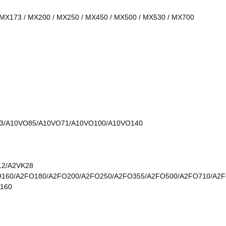
 MX173 / MX200 / MX250 / MX450 / MX500 / MX530 / MX700
3/A10VO85/A10VO71/A10VO100/A10VO140
12/A2VK28
O160/A2FO180/A2FO200/A2FO250/A2FO355/A2FO500/A2FO710/A2
V160