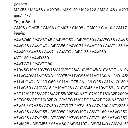
मुख्य पंप्स
M2X55 / M2X63 / M2X96 / M2X120 / M2X128 / M2X146 / M2X1
घुमाओ मोटर्स।
Teijin Seiki:
GM03 / GM05 / GM06 / GM07 / GM08 / GM09 / GM10 / GM17 / G
रेक्सरोथ:
A4VSO40 / A4VSO45 / A4VSO50 / A4VSO50 / A4VSO56 / A4V
A4VG28 / A4VG40 / A4VG56 / A4VG71 / A4VG90 / A4VG125 /
A4V40 / A4V56 / A4V71 / A4V90 / A4V125 / A4V250
4VO130 / A4VD250
A4VTG71 / A4VTG90।
A10VSO10/A10VSO18/A10VSO28/A10VSO45/A10VSO71/A10
A11VO40/A11VO60/A11VO75/A11VO95/A11VO130/A11VO145
A11VLO40 / A11VLO60 / A11VLO75 / A11VLO95 / A11VLO130 
A11VG50 / A10VG18 / A10VG28 / A10VG45 / A10VG63 / A10V
A2F12/A2F23/A2F28/A2F55/A2F80/A2F107/A2F160/A2F200/
A2FO05/A2FO10/A2FO12/A2FO16/A2FO23/A2FO28/A2FO32/
A7V26 / A7V55 / A7V80 / A7V107 / A7V160 / A7V200 / A7V225 
A8VO28 / A8VO55 / A8VO80 / A8VO107 / A8VO160 / A8VO250
A7VO28 / A7VO55 / A7VO80 / A7VO107 / A7VO160 / A7VO250
A6VM28 / A6VM55 / A6VM80 / A6VM107 / A6VM140 / A6VM16