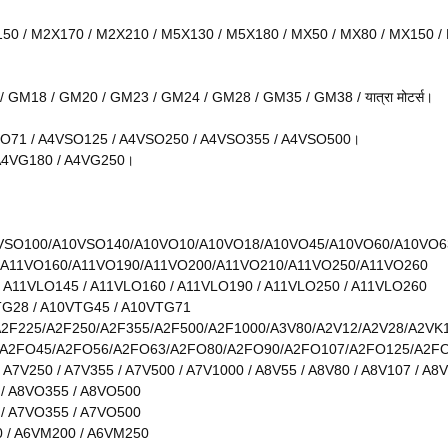
50 / M2X170 / M2X210 / M5X130 / M5X180 / MX50 / MX80 / MX150 /
M18 / GM20 / GM23 / GM24 / GM28 / GM35 / GM38 / यात्रा मोटर्स।
SO71 / A4VSO125 / A4VSO250 / A4VSO355 / A4VSO500।
 A4VG180 / A4VG250।
VSO100/A10VSO140/A10VO10/A10VO18/A10VO45/A10VO60/A10VO6
/A11VO160/A11VO190/A11VO200/A11VO210/A11VO250/A11VO260
/ A11VLO145 / A11VLO160 / A11VLO190 / A11VLO250 / A11VLO260
TG28 / A10VTG45 / A10VTG71
A2F225/A2F250/A2F355/A2F500/A2F1000/A3V80/A2V12/A2V28/A2VK
A2FO45/A2FO56/A2FO63/A2FO80/A2FO90/A2FO107/A2FO125/A2F
/ A7V250 / A7V355 / A7V500 / A7V1000 / A8V55 / A8V80 / A8V107 / A8
 / A8VO355 / A8VO500
 / A7VO355 / A7VO500
0 / A6VM200 / A6VM250