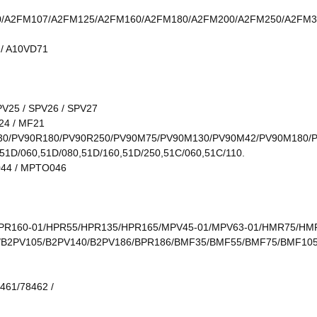
/A2FM107/A2FM125/A2FM160/A2FM180/A2FM200/A2FM250/A2FM3
 / A10VD71
PV25 / SPV26 / SPV27
24 / MF21
30/PV90R180/PV90R250/PV90M75/PV90M130/PV90M42/PV90M180/
51D/060,51D/080,51D/160,51D/250,51C/060,51C/110.
044 / MPTO046
PR160-01/HPR55/HPR135/HPR165/MPV45-01/MPV63-01/HMR75/H
V75/B2PV105/B2PV140/B2PV186/BPR186/BMF35/BMF55/BMF75/BMF
8461/78462 /