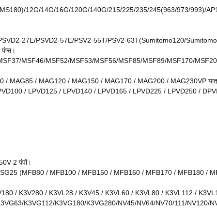
80)/12G/14G/16G/120G/140G/215/225/235/245(963/973/993)/AP12/32
SVD2-27E/PSVD2-57E/PSV2-55T/PSV2-63T(Sumitomo120/Sumitomo 
ंप्स।
SF37/MSF46/MSF52/MSF53/MSF56/MSF85/MSF89/MSF170/MSF20
/ MAG85 / MAG120 / MAG150 / MAG170 / MAG200 / MAG230VP यात्रा 
D100 / LPVD125 / LPVD140 / LPVD165 / LPVD225 / LPVD250 / DPVP108
V-2 पंपों।
/ SG25 (MFB80 / MFB100 / MFB150 / MFB160 / MFB170 / MFB180 / MFB
180 / K3V280 / K3VL28 / K3V45 / K3VL60 / K3VL80 / K3VL112 / K3VL
3VG63/K3VG112/K3VG180/K3VG280/NV45/NV64/NV70/111/NV120/NV13