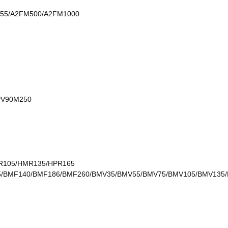
55/A2FM500/A2FM1000
PV90M250
MR105/HMR135/HPR165
105/BMF140/BMF186/BMF260/BMV35/BMV55/BMV75/BMV105/BMV13