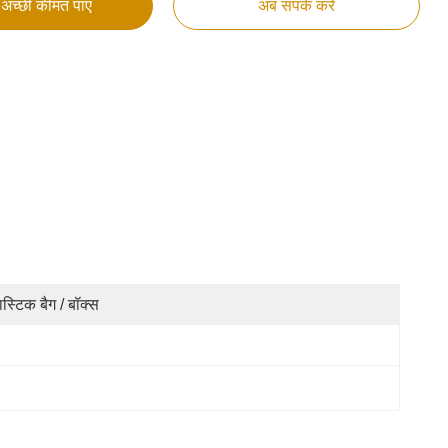
अच्छी कीमत पाएं
अब संपर्क करें
लास्टिक बैग / बॉक्स