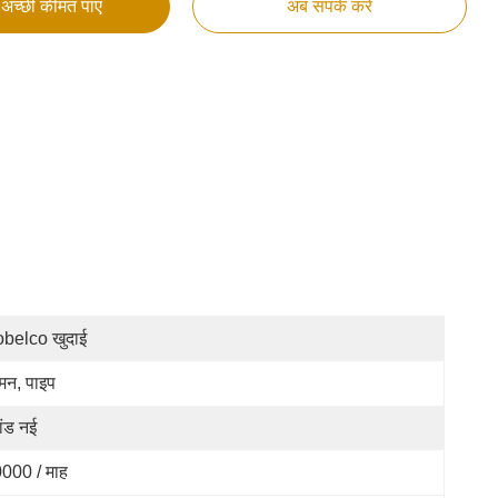
अच्छी कीमत पाएं
अब संपर्क करें
belco खुदाई
ग्मन, पाइप
रांड नई
000 / माह