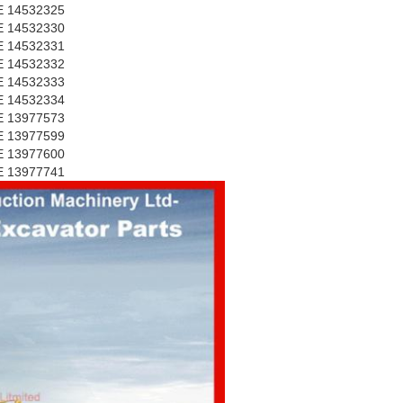
 14532325
 14532330
 14532331
 14532332
 14532333
 14532334
 13977573
 13977599
 13977600
 13977741