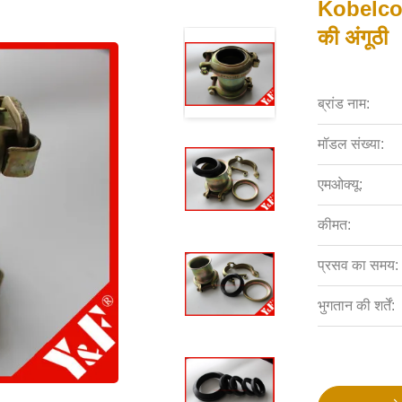
Kobelco ह
की अंगूठी
ब्रांड नाम:
मॉडल संख्या:
एमओक्यू:
कीमत:
प्रसव का समय:
भुगतान की शर्तें: