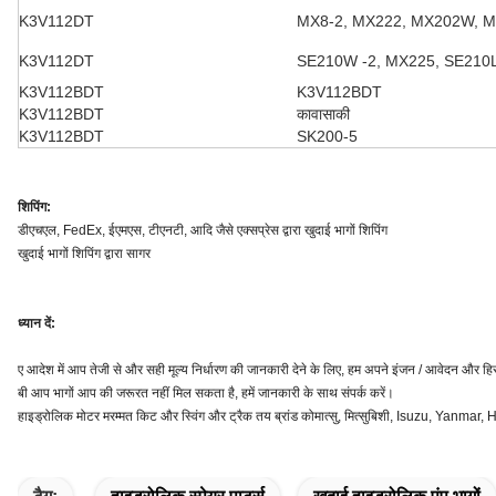
K3V112DT
MX8-2, MX222, MX202W, 
K3V112DT
SE210W -2, MX225, SE210LC
K3V112BDT
K3V112BDT
K3V112BDT
कावासाकी
K3V112BDT
SK200-5
शिपिंग:
डीएचएल, FedEx, ईएमएस, टीएनटी, आदि जैसे एक्सप्रेस द्वारा खुदाई भागों शिपिंग
खुदाई भागों शिपिंग द्वारा सागर
ध्यान दें:
ए आदेश में आप तेजी से और सही मूल्य निर्धारण की जानकारी देने के लिए, हम अपने इंजन / आवेदन और हिस्
बी आप भागों आप की जरूरत नहीं मिल सकता है, हमें जानकारी के साथ संपर्क करें।
हाइड्रोलिक मोटर मरम्मत किट और स्विंग और ट्रैक तय ब्रांड कोमात्सु, मित्सुबिशी, Isuzu, Yanmar, H