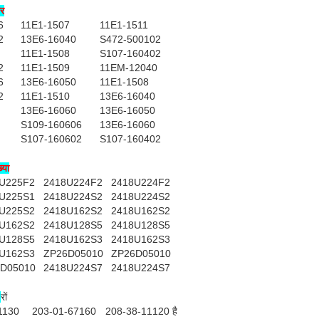
बर
6
11E1-1507
11E1-1511
2
13E6-16040
S472-500102
11E1-1508
S107-160402
2
11E1-1509
11EM-12040
6
13E6-16050
11E1-1508
2
11E1-1510
13E6-16040
13E6-16060
13E6-16050
S109-160606
13E6-16060
S107-160602
S107-160402
्या
U225F2
2418U224F2
2418U224F2
U225S1
2418U224S2
2418U224S2
U225S2
2418U162S2
2418U162S2
U162S2
2418U128S5
2418U128S5
U128S5
2418U162S3
2418U162S3
U162S3
ZP26D05010
ZP26D05010
D05010
2418U224S7
2418U224S7
ा
रों
1130
203-01-67160
208-38-11120 है