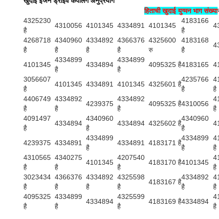
खुदाई इंजन ड्राइव कपलिंग अनुप्रयोग
हिताची खुदाई युग्मन भाग संख्या
र
4325230
4183166
4310056
4101345
4334891
4101345
4
है
है
4268718
4340960
4334892
4366376
4325600
4183168
4
है
है
है
है
रु
है
4334899
4334899
4101345
4334894
4095325 है
4183165
4
है
है
3056607
4235766
4
4101345
4334891
4101345
4325601 है
है
है
है
4406749
4334892
4334892
4
4239375
4095325 है
4310056
है
है
है
है
4091497
4340960
4340960
4334894
4334894
4325602 है
4
है
है
है
4334899
4334899
4
4239375
4334891
4334891
4183171 है
है
है
है
4310565
4340275
4207540
4
4101345
4183170 है
4101345
है
है
है
है
3023434
4366376
4334892
4325598
4334892
4
4183167 है
है
है
है
है
है
है
4095325
4334899
4325599
4
4334894
4183169 है
4334894
है
है
है
है