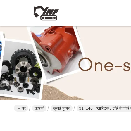
घर
उत्पादों
खुदाई युग्मन
314x46T प्लास्टिक / लोहे के नीचे क