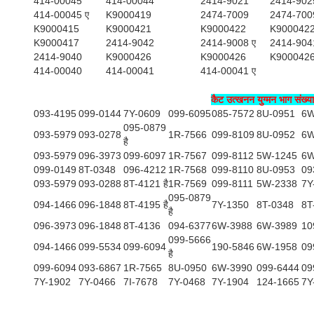
414-00045
414-00044
2414-9021
2414-902
414-00045 ए
K9000419
2474-7009
2474-700
K9000415
K9000421
K9000422
K900042
K9000417
2414-9042
2414-9008 ए
2414-904
2414-9040
K9000426
K9000426
K900042
414-00040
414-00041
414-00041 ए
कैट उत्खनन युग्मन भाग संख्या
093-4195
099-0144
7Y-0609
099-6095
085-7572
8U-0951
6W
095-0879
093-5979
093-0278
1R-7566
099-8109
8U-0952
6W
है
093-5979
096-3973
099-6097
1R-7567
099-8112
5W-1245
6W
099-0149
8T-0348
096-4212
1R-7568
099-8110
8U-0953
09
093-5979
093-0288
8T-4121 है
1R-7569
099-8111
5W-2338
7Y
095-0879
094-1466
096-1848
8T-4195 है
7Y-1350
8T-0348
8T
है
096-3973
096-1848
8T-4136
094-6377
6W-3988
6W-3989
10
099-5666
094-1466
099-5534
099-6094
190-5846
6W-1958
09
है
099-6094
093-6867
1R-7565
8U-0950
6W-3990
099-6444
09
7Y-1902
7Y-0466
7I-7678
7Y-0468
7Y-1904
124-1665
7Y