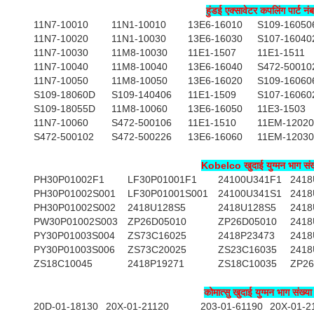
हुंडई एक्सावेटर कपलिंग पार्ट नं
11N7-10010
11N1-10010
13E6-16010
S109-16050
11N7-10020
11N1-10030
13E6-16030
S107-16040
11N7-10030
11M8-10030
11E1-1507
11E1-1511
11N7-10040
11M8-10040
13E6-16040
S472-50010
11N7-10050
11M8-10050
13E6-16020
S109-16060
S109-18060D
S109-140406
11E1-1509
S107-16060
S109-18055D
11M8-10060
13E6-16050
11E3-1503
11N7-10060
S472-500106
11E1-1510
11EM-12020
S472-500102
S472-500226
13E6-16060
11EM-12030
Kobelco खुदाई युग्मन भाग संख
PH30P01002F1
LF30P01001F1
24100U341F1
2418
PH30P01002S001
LF30P01001S001
24100U341S1
2418
PH30P01002S002
2418U128S5
2418U128S5
2418
PW30P01002S003
ZP26D05010
ZP26D05010
2418
PY30P01003S004
ZS73C16025
2418P23473
2418
PY30P01003S006
ZS73C20025
ZS23C16035
2418
ZS18C10045
2418P19271
ZS18C10035
ZP26
कोमात्सु खुदाई युग्मन भाग संख्य
20D-01-18130
20X-01-21120
203-01-61190
20X-01-2