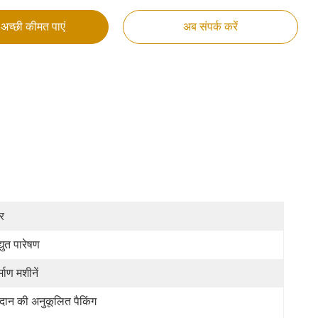
अच्छी कीमत पाएं
अब संपर्क करें
र
्युत पारेषण
्माण मशीनें
रदान की अनुकूलित पैकिंग