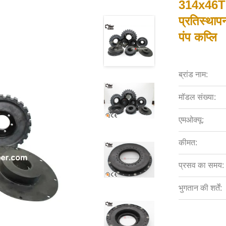
314x46T प्
प्रतिस्थाप
पंप कप्लि
ब्रांड नाम:
मॉडल संख्या:
एमओक्यू:
कीमत:
प्रसव का समय:
भुगतान की शर्तें: