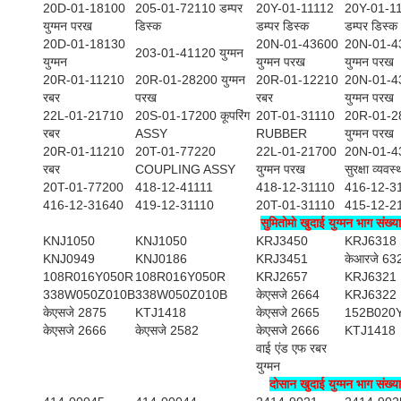
20D-01-18100
205-01-72110 डम्पर
20Y-01-11112
20Y-01-1
युग्मन परख
डिस्क
डम्पर डिस्क
डम्पर डिस्क
20D-01-18130
20N-01-43600
20N-01-4
203-01-41120 युग्मन
युग्मन
युग्मन परख
युग्मन परख
20R-01-11210
20R-01-28200 युग्मन
20R-01-12210
20N-01-4
रबर
परख
रबर
युग्मन परख
22L-01-21710
20S-01-17200 कूपरिंग
20T-01-31110
20R-01-2
रबर
ASSY
RUBBER
युग्मन परख
20R-01-11210
20T-01-77220
22L-01-21700
20N-01-4
रबर
COUPLING ASSY
युग्मन परख
सुरक्षा व्यवस्
20T-01-77200
418-12-41111
418-12-31110
416-12-3
416-12-31640
419-12-31110
20T-01-31110
415-12-2
सुमितोमो खुदाई युग्मन भाग संख्या
KNJ1050
KNJ1050
KRJ3450
KRJ6318
KNJ0949
KNJ0186
KRJ3451
केआरजे 63
108R016Y050R
108R016Y050R
KRJ2657
KRJ6321
338W050Z010B
338W050Z010B
केएसजे 2664
KRJ6322
केएसजे 2875
KTJ1418
केएसजे 2665
152B020
केएसजे 2666
केएसजे 2582
केएसजे 2666
KTJ1418
वाई एंड एफ रबर
युग्मन
दोसान खुदाई युग्मन भाग संख्या