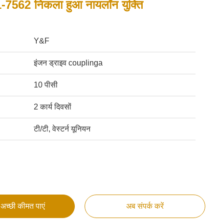
7562 निकला हुआ नायलॉन युक्ति
Y&F
इंजन ड्राइव couplinga
10 पीसी
2 कार्य दिवसों
टी/टी, वेस्टर्न यूनियन
अच्छी कीमत पाएं
अब संपर्क करें