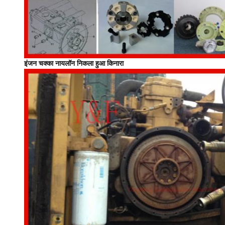
इंजन चक्का नायलॉन निकला हुआ किनारा