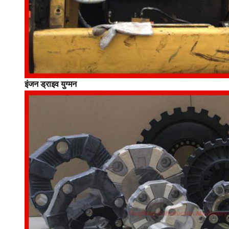
इंजन ड्राइव युग्मन