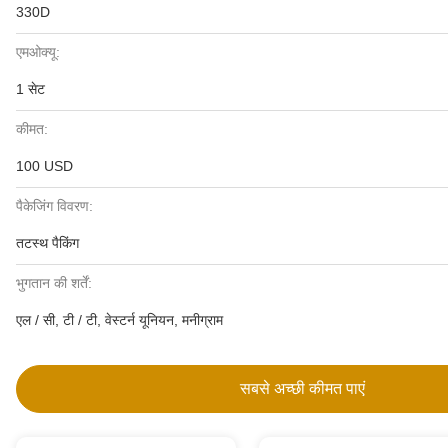
330D
एमओक्यू:
1 सेट
कीमत:
100 USD
पैकेजिंग विवरण:
तटस्थ पैकिंग
भुगतान की शर्तें:
एल / सी, टी / टी, वेस्टर्न यूनियन, मनीग्राम
सबसे अच्छी कीमत पाएं