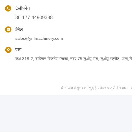
टेलीफोन
86-177-44909388
ईमेल
sales@ynfmachinery.com
पता
कक्ष 318-2, दाक्सिन बिजनेस प्लाजा, नंबर 75 लुओपु रोड, लुओपु स्ट्रीट, पान्यू जिल
चीन अच्छी गुणवत्ता खुदाई स्पेयर पार्ट्स