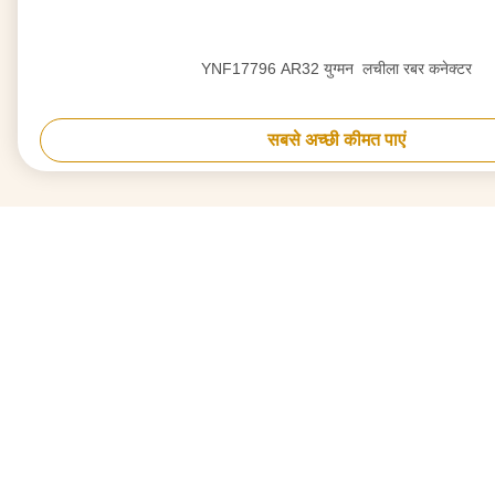
YNF17796 AR32 युग्मन ️ लचीला रबर कनेक्टर
सबसे अच्छी कीमत पाएं